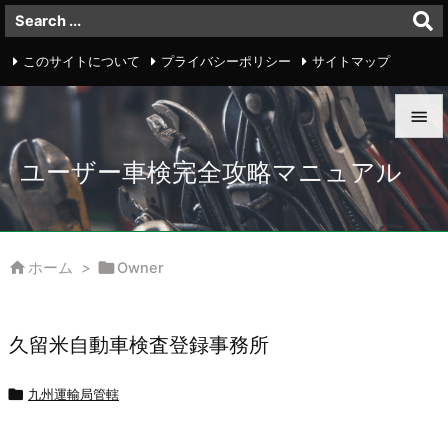
このサイトについて
プライバシーポリシー
サイトマップ
お問い合わせ


ユーザー車検完全攻略マニュアル
メニュ

サイド



ホーム
>
Owner
前へ

久留米自動車検査登録事務所
次へ


九州運輸局管轄
検索