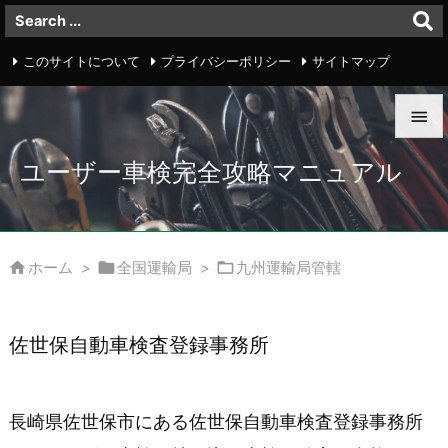
このサイトについて
プライバシーポリシー
サイトマップ
お問い合わせ


ユーザー車検完全攻略マニュアル
メニュ

サイド




ホーム
>
全国運輸局
>
九州運輸局管轄
前へ

佐世保自動車検査登録事務所
次へ

検索
長崎県佐世保市にある佐世保自動車検査登録事務所