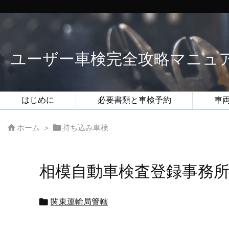
ユーザー車検完全攻略マニュ
はじめに
必要書類と車検予約
車


ホーム
>
持ち込み車検
相模自動車検査登録事務

関東運輸局管轄