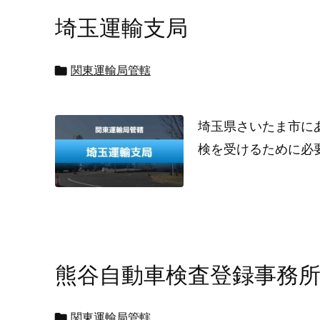
埼玉運輸支局

関東運輸局管轄
埼玉県さいたま市に
検を受けるために必
熊谷自動車検査登録事務

関東運輸局管轄