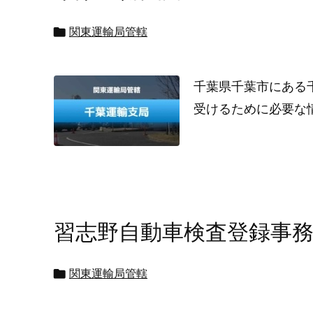

関東運輸局管轄
千葉県千葉市にある
受けるために必要な
習志野自動車検査登録事

関東運輸局管轄