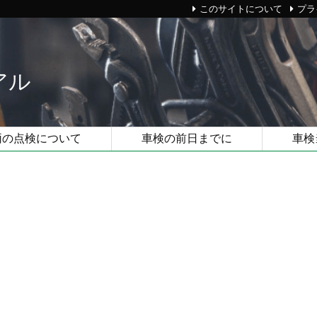
このサイトについて
プラ
アル
両の点検について
車検の前日までに
車検
所