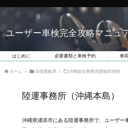
ユーザー車検完全攻略マニュ
はじめに
必要書類と車検予約
車



ホーム
>
全国運輸局
>
沖縄総合事務局運輸部管轄
陸運事務所（沖縄本島）
沖縄県浦添市にある陸運事務所で、ユーザー