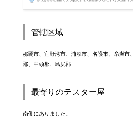
http://www.mlit.go.jp/jidosha/kensatoroku/sikyoku/map/1
管轄区域
那覇市、宜野湾市、浦添市、名護市、糸満市
郡、中頭郡、島尻郡
最寄りのテスター屋
南側にありました。